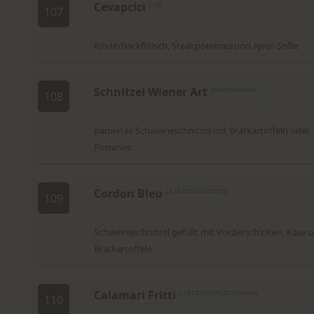
Cevapcici
12,60
107
Rinderhackfleisch, Steakpommes und Ajvar-Soße
Schnitzel Wiener Art
51(WEIZEN),59,60
108
paniertes Schweineschnitzel mit Bratkartoffeln oder
Pommes
Cordon Bleu
1,2,5,6,10,51(WEIZEN),57
109
Schweineschnitzel gefüllt mit Vorderschinken, Käse 
Bratkartoffeln
Calamari Fritti
1,2,6,51(WEIZEN),52,53,54,60,64
110