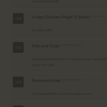
mit süßsauer-Soße
Crispy Chicken Finger (5 Stück)
4,12,51(WEIZEN),
104
mit BBQ-Soße
Fish and Chips
1,2,51(WEIZEN),53,54,60
105
paniertes Seelachsfilet mit Steakpommes, Remoulad
Sauce und Salat
Putenschnitzel
1,2,51(WEIZEN),53,54,60
106
mit Bratkartoffeln und Remouladen-Sauce