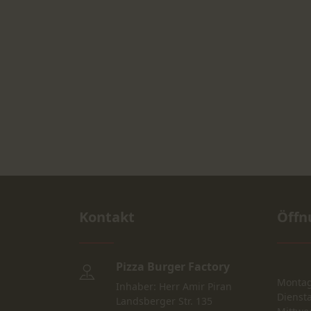
Kontakt
Öffn
Pizza Burger Factory
Monta
Inhaber: Herr Amir Piran
Dienst
Landsberger Str. 135