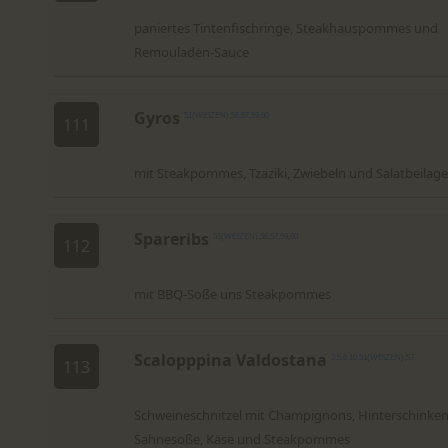
paniertes Tintenfischringe, Steakhauspommes und
Remouladen-Sauce
Gyros
51(WEIZEN),56,57,59,60
111
mit Steakpommes, Tzaziki, Zwiebeln und Salatbeilage
Spareribs
51(WEIZEN),56,57,59,60
112
mit BBQ-Soße uns Steakpommes
Scalopppina Valdostana
2,5,6,10,51(WEIZEN),57
113
Schweineschnitzel mit Champignons, Hinterschinken
Sahnesoße, Käse und Steakpommes