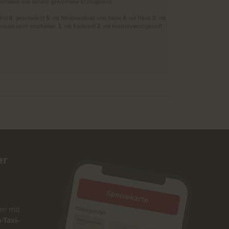
eichtiere und daraus gewonnene Erzeugnisse
chst
8
: geschwärzt
5
: mit Nitritpökelsalz und Nitrat
4
: mit Nitrat
3
: mit
 Frauen nicht empfohlen.
1
: mit Farbstoff
2
: mit Konservierungsstoff
er
en mit
-Taxi-