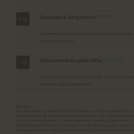
Scaloppina Gorgonzola
51(WEIZEN),59,60
114
Schweineschnitzel mit Gorgonzola, Sahnesoße, Käse
und Steakpommes
Hähnchendrehspieß-Teller
51(WEIZEN),59,60
115
Hähnchendrehspieß, Salat, Tzatziki, Tomaten, Gurken
Zwiebeln und Steakpommes
Allergene:
51
: Glutenhaltiges Getreide (Weizen)
52
: Krebstiere und daraus gewonnene Erz
Fischerzeugnisse
55
: Erdnüsse und Erdnusserzeugnisse
56
: Sojabohnen und S
und Schalenfruchterzeugnisse (Mandeln)
59
: Sellerie und daraus gewonnene Er
Schwefeldioxid und Sulfite in Konzentration von mehr als 10mg/kg oder 10mg/L a
Anweisungen des Herstellers in den ursprünglichen Zustand zurückgeführte Erz