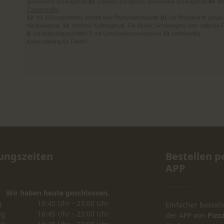
gewonnene Erzeugnisse
63
: Lupinen und daraus gewonnene Erzeugnisse
64
: W
Zusatzstoffe:
12
: mit Süßungsmitteln, enthält eine Phenylalaninquelle
10
: mit Phosphat
9
: gewa
Nitritpökelsalz
14
: erhöhter Koffeingehalt. Für Kinder, Schwangere oder stillende
6
: mit Antioxidationsmittel
7
: mit Geschmacksverstärker
13
: koffeinhaltig
Keine Haftung für Fehler!
ungszeiten
Bestellen p
APP
Wir haben heute geschlossen.
g
16:45 Uhr - 23:00 Uhr
Einfacher bestell
ag
16:45 Uhr - 23:00 Uhr
der APP von
Pizza