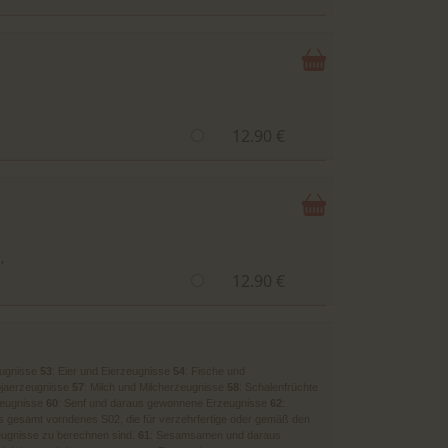
12.90 €
,
12.90 €
eugnisse
53
: Eier und Eierzeugnisse
54
: Fische und
ojaerzeugnisse
57
: Milch und Milcherzeugnisse
58
: Schalenfrüchte
zeugnisse
60
: Senf und daraus gewonnene Erzeugnisse
62
:
ls gesamt vorndenes S02, die für verzehrfertige oder gemäß den
eugnisse zu berechnen sind.
61
: Sesamsamen und daraus