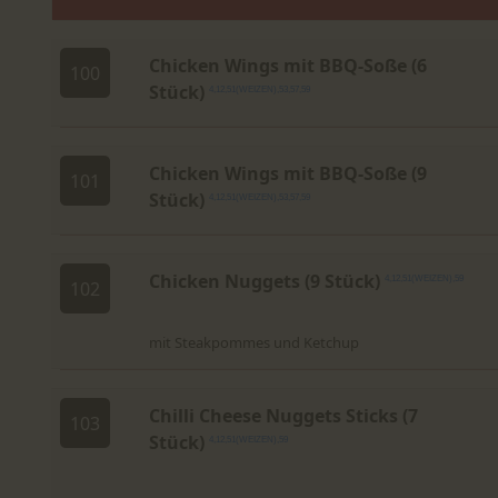
Chicken Wings mit BBQ-Soße (6
100
Stück)
4,12,51(WEIZEN),53,57,59
Chicken Wings mit BBQ-Soße (9
101
Stück)
4,12,51(WEIZEN),53,57,59
Chicken Nuggets (9 Stück)
4,12,51(WEIZEN),59
102
mit Steakpommes und Ketchup
Chilli Cheese Nuggets Sticks (7
103
Stück)
4,12,51(WEIZEN),59