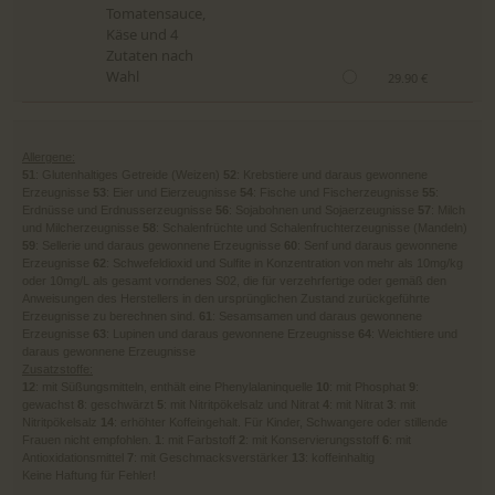
Tomatensauce,
Käse und 4
Zutaten nach
Wahl
29.90 €
Allergene:
51
: Glutenhaltiges Getreide (Weizen)
52
: Krebstiere und daraus gewonnene
Erzeugnisse
53
: Eier und Eierzeugnisse
54
: Fische und Fischerzeugnisse
55
:
Erdnüsse und Erdnusserzeugnisse
56
: Sojabohnen und Sojaerzeugnisse
57
: Milch
und Milcherzeugnisse
58
: Schalenfrüchte und Schalenfruchterzeugnisse (Mandeln)
59
: Sellerie und daraus gewonnene Erzeugnisse
60
: Senf und daraus gewonnene
Erzeugnisse
62
: Schwefeldioxid und Sulfite in Konzentration von mehr als 10mg/kg
oder 10mg/L als gesamt vorndenes S02, die für verzehrfertige oder gemäß den
Anweisungen des Herstellers in den ursprünglichen Zustand zurückgeführte
Erzeugnisse zu berechnen sind.
61
: Sesamsamen und daraus gewonnene
Erzeugnisse
63
: Lupinen und daraus gewonnene Erzeugnisse
64
: Weichtiere und
daraus gewonnene Erzeugnisse
Zusatzstoffe:
12
: mit Süßungsmitteln, enthält eine Phenylalaninquelle
10
: mit Phosphat
9
:
gewachst
8
: geschwärzt
5
: mit Nitritpökelsalz und Nitrat
4
: mit Nitrat
3
: mit
Nitritpökelsalz
14
: erhöhter Koffeingehalt. Für Kinder, Schwangere oder stillende
Frauen nicht empfohlen.
1
: mit Farbstoff
2
: mit Konservierungsstoff
6
: mit
Antioxidationsmittel
7
: mit Geschmacksverstärker
13
: koffeinhaltig
Keine Haftung für Fehler!